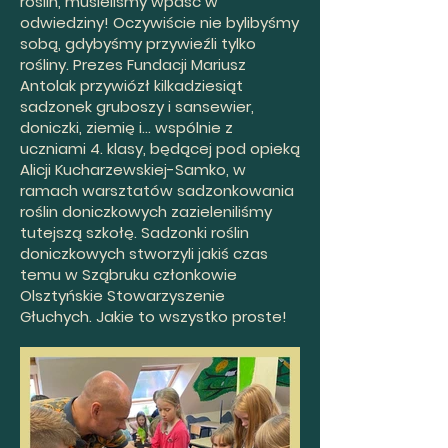
roślin, musieliśmy wpaść w
odwiedziny! Oczywiście nie bylibyśmy
sobą, gdybyśmy przywieźli tylko
rośliny. Prezes Fundacji Mariusz
Antolak przywiózł kilkadziesiąt
sadzonek gruboszy i sansewier,
doniczki, ziemię i… wspólnie z
uczniami 4. klasy, będącej pod opieką
Alicji Kucharzewskiej-Samko, w
ramach warsztatów sadzonkowania
roślin doniczkowych zazieleniliśmy
tutejszą szkołę. Sadzonki roślin
doniczkowych stworzyli jakiś czas
temu w Sząbruku członkowie
Olsztyńskie Stowarzyszenie
Głuchych. Jakie to wszystko proste!