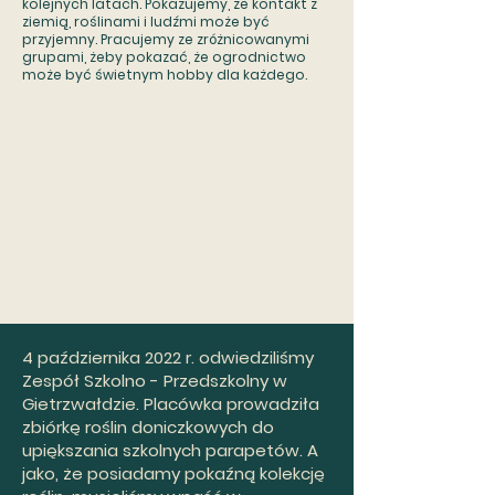
kolejnych latach. Pokazujemy, że kontakt z
ziemią, roślinami i ludźmi może być
przyjemny. Pracujemy ze zróżnicowanymi
grupami, żeby pokazać, że ogrodnictwo
może być świetnym hobby dla każdego.
4 października 2022 r. odwiedziliśmy
Zespół Szkolno - Przedszkolny w
Gietrzwałdzie. Placówka prowadziła
zbiórkę roślin doniczkowych do
upiększania szkolnych parapetów. A
jako, że posiadamy pokaźną kolekcję