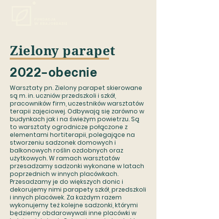
Zielony parapet
2022-obecnie
Warsztaty pn. Zielony parapet skierowane
są m. in. uczniów przedszkoli i szkół,
pracowników firm, uczestników warsztatów
terapii zajęciowej. Odbywają się zarówno w
budynkach jak i na świeżym powietrzu. Są
to warsztaty ogrodnicze połączone z
elementami hortiterapii, polegające na
stworzeniu sadzonek domowych i
balkonowych roślin ozdobnych oraz
użytkowych. W ramach warsztatów
przesadzamy sadzonki wykonane w latach
poprzednich w innych placówkach.
Przesadzamy je do większych donic i
dekorujemy nimi parapety szkół, przedszkoli
i innych placówek. Za każdym razem
wykonujemy też kolejne sadzonki, którymi
będziemy obdarowywali inne placówki w